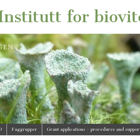
nstitutt for biovi
O
Faggrupper
Grant applications – procedures and suppor