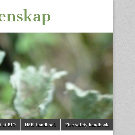
tenskap
t at BIO
HSE-handbook
Fire safety handbook