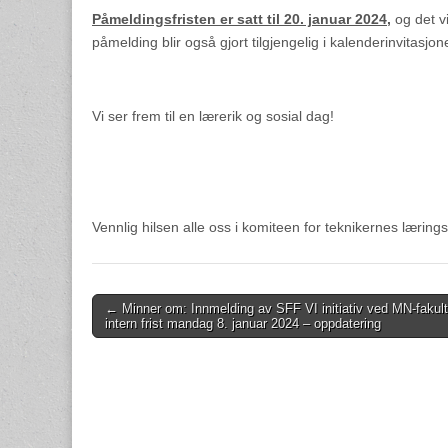
Påmeldingsfristen er satt til 20. januar 2024,
og det v
påmelding blir også gjort tilgjengelig i kalenderinvitasjon
Vi ser frem til en lærerik og sosial dag!
Vennlig hilsen alle oss i komiteen for teknikernes lærin
Post
← Minner om: Innmelding av SFF VI initiativ ved MN-fakult
intern frist mandag 8. januar 2024 – oppdatering
navigation