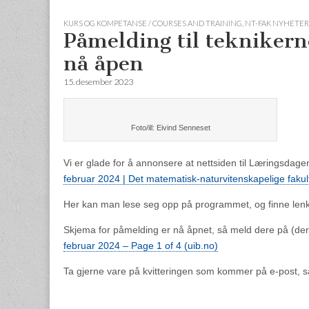
KURS OG KOMPETANSE / COURSES AND TRAINING
,
NT-FAK NYHETER 
Påmelding til teknikern
nå åpen
15. desember 2023
Foto/ill: Eivind Senneset
Vi er glade for å annonsere at nettsiden til Læringsdage
februar 2024 | Det matematisk-naturvitenskapelige fakult
Her kan man lese seg opp på programmet, og finne lenk
Skjema for påmelding er nå åpnet, så meld dere på (dere 
februar 2024 – Page 1 of 4 (uib.no)
Ta gjerne vare på kvitteringen som kommer på e-post, så