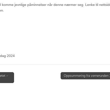
il komme jevnlige påminnelser når denne nærmer seg. Lenke til nettsid
en.
gsdag 2024
etet –
Oppsummering fra vernerunden