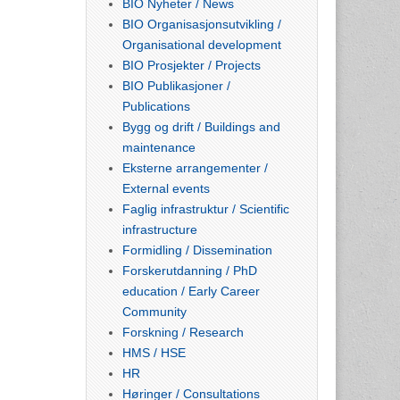
BIO Nyheter / News
BIO Organisasjonsutvikling /
Organisational development
BIO Prosjekter / Projects
BIO Publikasjoner /
Publications
Bygg og drift / Buildings and
maintenance
Eksterne arrangementer /
External events
Faglig infrastruktur / Scientific
infrastructure
Formidling / Dissemination
Forskerutdanning / PhD
education / Early Career
Community
Forskning / Research
HMS / HSE
HR
Høringer / Consultations